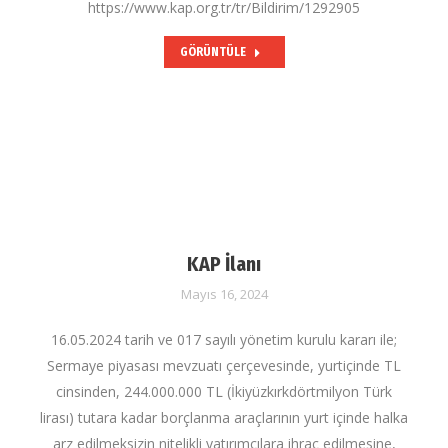
https://www.kap.org.tr/tr/Bildirim/1292905
GÖRÜNTÜLE
KAP İlanı
Mayıs 16, 2024
16.05.2024 tarih ve 017 sayılı yönetim kurulu kararı ile;
Sermaye piyasası mevzuatı çerçevesinde, yurtiçinde TL
cinsinden, 244.000.000 TL (İkiyüzkırkdörtmilyon Türk
lirası) tutara kadar borçlanma araçlarının yurt içinde halka
arz edilmeksizin nitelikli yatırımcılara ihraç edilmesine,