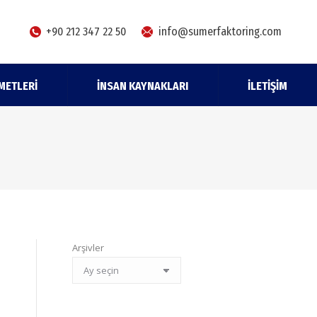
+90 212 347 22 50
info@sumerfaktoring.com
METLERI
İNSAN KAYNAKLARI
İLETIŞIM
Arşivler