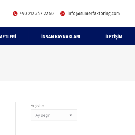
+90 212 347 22 50
info@sumerfaktoring.com
METLERI
İNSAN KAYNAKLARI
İLETIŞIM
Arşivler