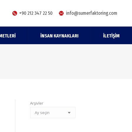
+90 212 347 22 50
info@sumerfaktoring.com
METLERI
İNSAN KAYNAKLARI
İLETIŞIM
Arşivler