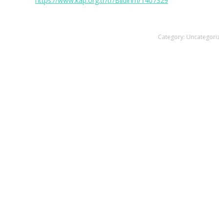
https://www.kap.org.tr/tr/Bildirim/1407329
Category:
Uncategori