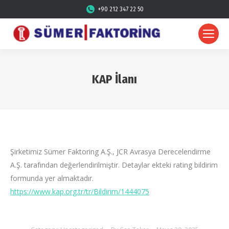
+90 212 347 22 50
KAP İlanı
Şirketimiz Sümer Faktoring A.Ş., JCR Avrasya Derecelendirme
A.Ş. tarafından değerlendirilmiştir. Detaylar ekteki rating bildirim
formunda yer almaktadır.
https://www.kap.org.tr/tr/Bildirim/1444075