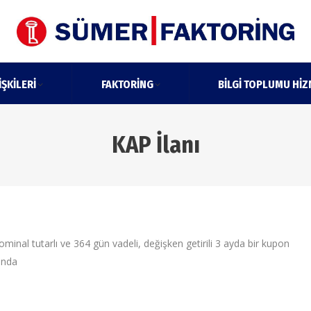
IŞKILERI
FAKTORING
BILGI TOPLUMU HIZ
KAP İlanı
nal tutarlı ve 364 gün vadeli, değişken getirili 3 ayda bir kupon
ında