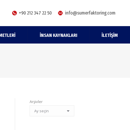
+90 212 347 22 50
info@sumerfaktoring.com
METLERI
İNSAN KAYNAKLARI
İLETIŞIM
Arşivler