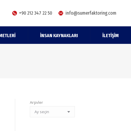
+90 212 347 22 50
info@sumerfaktoring.com
METLERI
İNSAN KAYNAKLARI
İLETIŞIM
Arşivler