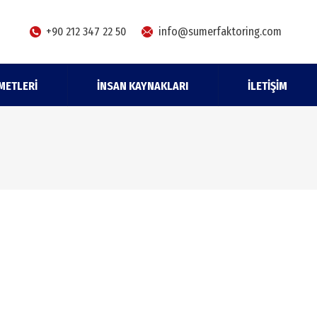
+90 212 347 22 50
info@sumerfaktoring.com
METLERI
İNSAN KAYNAKLARI
İLETIŞIM