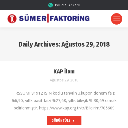
+90 212 347 22 50
Daily Archives:
Ağustos 29, 2018
KAP İlanı
Ağustos 29, 2018
TRSSUMF81912 ISIN kodlu tahvilin 3.kupon dönem faizi
%6,90, yıllık basit faizi %27,68, yıllık bileşik % 30,69 olarak
belirlenmiştir. https://www.kap.org.tr/tr/Bildirim/705609
GÖRÜNTÜLE