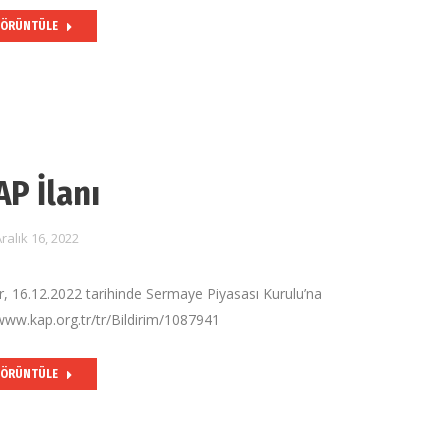
ÖRÜNTÜLE
AP İlanı
ralık 16, 2022
ar, 16.12.2022 tarihinde Sermaye Piyasası Kurulu’na
/www.kap.org.tr/tr/Bildirim/1087941
ÖRÜNTÜLE