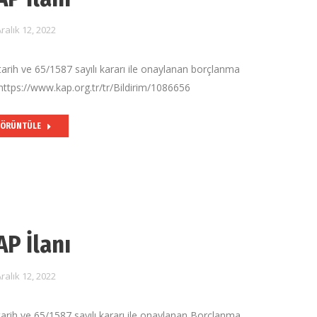
ralık 12, 2022
arih ve 65/1587 sayılı kararı ile onaylanan borçlanma
 https://www.kap.org.tr/tr/Bildirim/1086656
ÖRÜNTÜLE
AP İlanı
ralık 12, 2022
arih ve 65/1587 sayılı kararı ile onaylanan Borçlanma