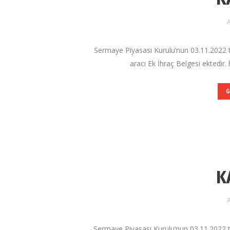
A
Sermaye Piyasası Kurulu’nun 03.11.2022 t
aracı Ek İhraç Belgesi ektedir.
G
K
A
Sermaye Piyasası Kurulu’nun 03.11.2022 t