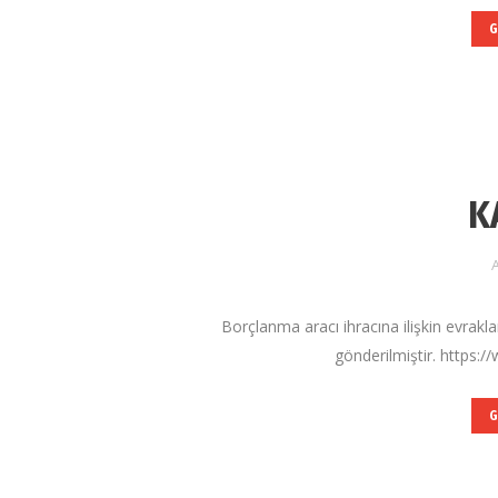
G
K
A
Borçlanma aracı ihracına ilişkin evrakl
gönderilmiştir. https:/
G