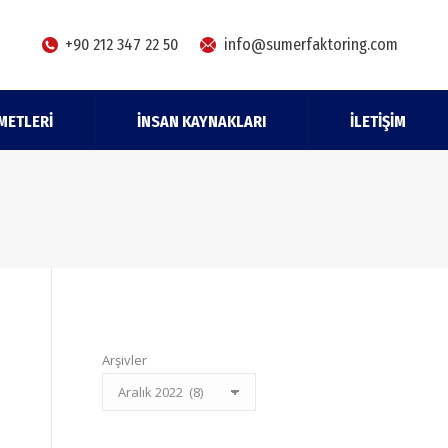
+90 212 347 22 50
info@sumerfaktoring.com
METLERI
İNSAN KAYNAKLARI
İLETIŞIM
Arşivler