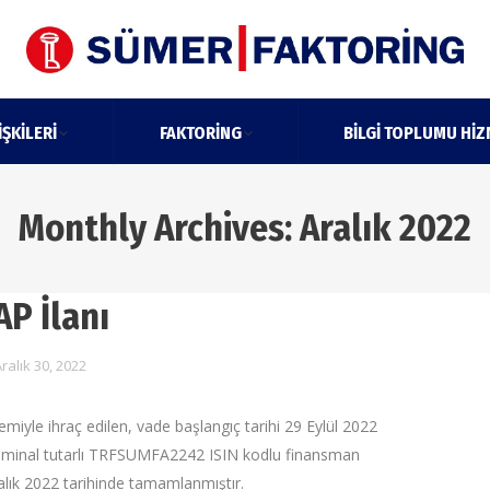
IŞKILERI
FAKTORING
BILGI TOPLUMU HIZ
Monthly Archives:
Aralık 2022
AP İlanı
ralık 30, 2022
ntemiyle ihraç edilen, vade başlangıç tarihi 29 Eylül 2022
nominal tutarlı TRFSUMFA2242 ISIN kodlu finansman
alık 2022 tarihinde tamamlanmıştır.