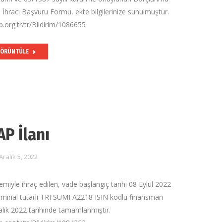
 İhracı Başvuru Formu, ekte bilgilerinize sunulmuştur.
.org.tr/tr/Bildirim/1086655
ÖRÜNTÜLE
AP İlanı
Aralık 5, 2022
ntemiyle ihraç edilen, vade başlangıç tarihi 08 Eylül 2022
nominal tutarlı TRFSUMFA2218 ISIN kodlu finansman
alık 2022 tarihinde tamamlanmıştır.