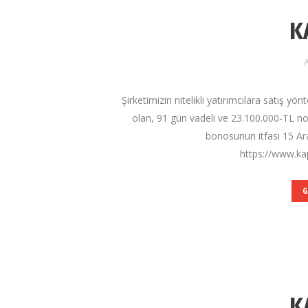
K
A
Şirketimizin nitelikli yatırımcılara satış yö
olan, 91 gün vadeli ve 23.100.000-TL 
bonosunun itfası 15 Ar
https://www.kap
G
K