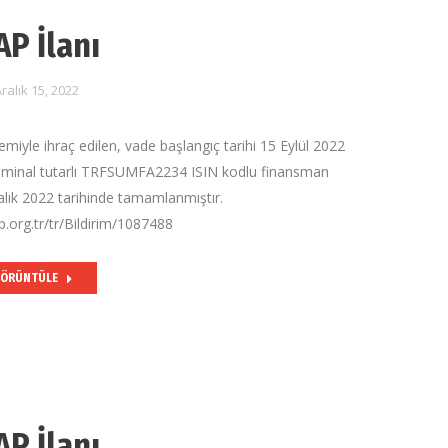
AP İlanı
ralık 15, 2022
ntemiyle ihraç edilen, vade başlangıç tarihi 15 Eylül 2022
nominal tutarlı TRFSUMFA2234 ISIN kodlu finansman
alık 2022 tarihinde tamamlanmıştır.
.org.tr/tr/Bildirim/1087488
ÖRÜNTÜLE
AP İlanı