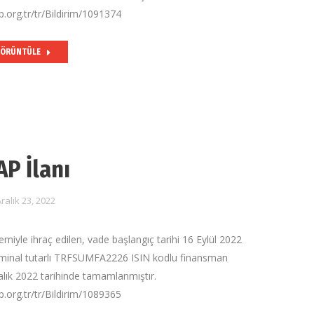
.org.tr/tr/Bildirim/1091374
ÖRÜNTÜLE
AP İlanı
ralık 23, 2022
ntemiyle ihraç edilen, vade başlangıç tarihi 16 Eylül 2022
ominal tutarlı TRFSUMFA2226 ISIN kodlu finansman
alık 2022 tarihinde tamamlanmıştır.
.org.tr/tr/Bildirim/1089365