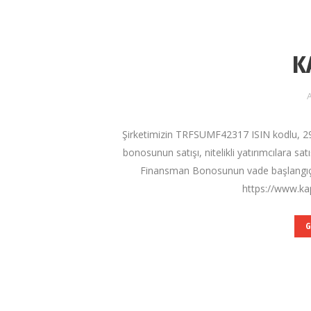
K
A
Şirketimizin TRFSUMF42317 ISIN kodlu, 29
bonosunun satışı, nitelikli yatırımcılara s
Finansman Bonosunun vade başlangıç tar
https://www.kap
G