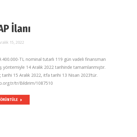
AP İlanı
ralık 15, 2022
.400.000-TL nominal tutarlı 119 gün vadeli finansman
atış yöntemiyle 14 Aralık 2022 tarihinde tamamlanmıştır.
ihi 15 Aralık 2022, itfa tarihi 13 Nisan 2023’tür.
.org.tr/tr/Bildirim/1087510
ÖRÜNTÜLE