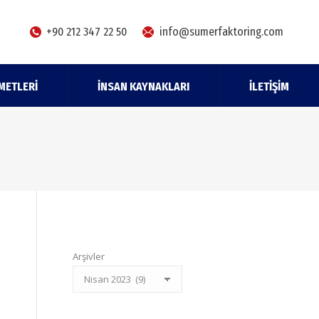
+90 212 347 22 50
info@sumerfaktoring.com
METLERI
İNSAN KAYNAKLARI
İLETIŞIM
Arşivler