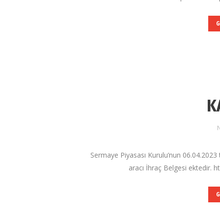
G
K
N
Sermaye Piyasası Kurulu’nun 06.04.2023 ta
aracı İhraç Belgesi ektedir. 
G