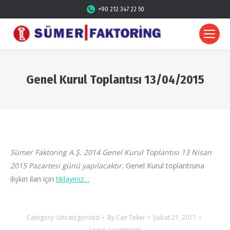
+90 212 347 22 50
Genel Kurul Toplantısı 13/04/2015
Sümer Faktoring A.Ş. 2014 Genel Kurul Toplantısı 13 Nisan
2015 Pazartesi günü yapılacaktır.
Genel Kurul toplantısına
ilişkin ilan için
tıklayınız…
Category:
Uncategorized
By
Can Teker
Şubat 21, 2017
Leave a comment