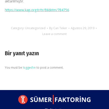
aktarılmıştır.
https://www.kap.org.tr/tr/Bildirim/784756
Category:
Uncategorized
By
Can Teker
Ağustos 29, 2019
Leave a comment
Bir yanıt yazın
You must be
logged in
to post a comment.