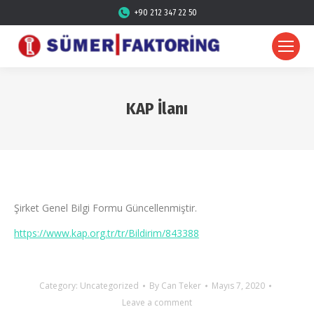
+90 212 347 22 50
KAP İlanı
Şirket Genel Bilgi Formu Güncellenmiştir.
https://www.kap.org.tr/tr/Bildirim/843388
Category:
Uncategorized
By
Can Teker
Mayıs 7, 2020
Leave a comment