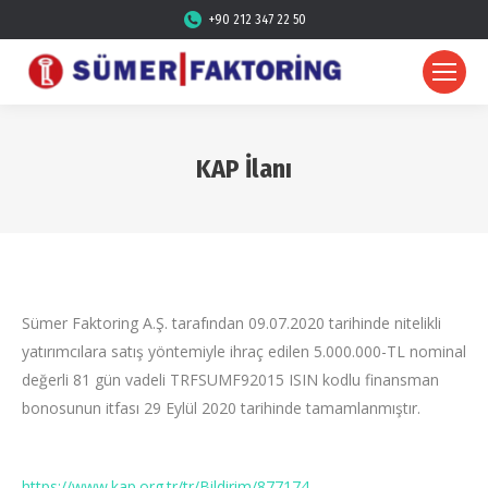
+90 212 347 22 50
KAP İlanı
Sümer Faktoring A.Ş. tarafından 09.07.2020 tarihinde nitelikli
yatırımcılara satış yöntemiyle ihraç edilen 5.000.000-TL nominal
değerli 81 gün vadeli TRFSUMF92015 ISIN kodlu finansman
bonosunun itfası 29 Eylül 2020 tarihinde tamamlanmıştır.
https://www.kap.org.tr/tr/Bildirim/877174