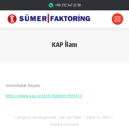
+90 212 347 22 50
KAP İlanı
Sorumluluk Beyanı
https://www.kap.org.tr/tr/Bildirim/909413
Category:
Uncategorized
By
Can Teker
Şubat 12, 2021
Leave a comment