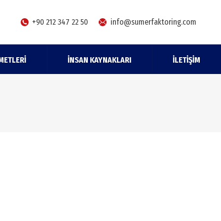
+90 212 347 22 50
info@sumerfaktoring.com
METLERI
İNSAN KAYNAKLARI
İLETIŞIM