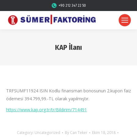
+90 212 347 22 50
KAP İlanı
TRFSUMF11924 ISIN Kodlu finansman bonosunun 2.kupon faiz
ödemesi 394.799,99.-TL olarak yapılmıştır.
https://www.kap.org.tr/tr/Bildirim/714491
Category:
Uncategorized
By
Can Teker
Ekim 18, 2018