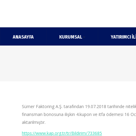
ANASAYFA
KURUMSAL
YATIRIMCI İL
Sümer Faktoring A.Ş. tarafından 19.07.2018 tarihinde nitel
finansman bonosuna ilişkin 4.kupon ve itfa ödemesi 16 Oca
aktarılmıştır.
https://www.kap.org.tr/tr/Bildirim/733685