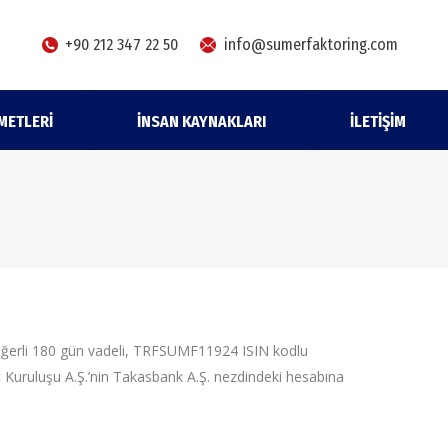
+90 212 347 22 50
info@sumerfaktoring.com
METLERI
İNSAN KAYNAKLARI
İLETIŞIM
 değerli 180 gün vadeli, TRFSUMF11924 ISIN kodlu
t Kuruluşu A.Ş.’nin Takasbank A.Ş. nezdindeki hesabına