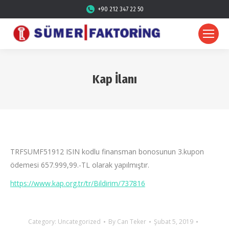
+90 212 347 22 50
Kap İlanı
TRFSUMF51912 ISIN kodlu finansman bonosunun 3.kupon
ödemesi 657.999,99.-TL olarak yapılmıştır.
https://www.kap.org.tr/tr/Bildirim/737816
Category:
Uncategorized
By
Can Teker
Şubat 5, 2019