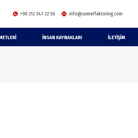
+90 212 347 22 50
info@sumerfaktoring.com
METLERI
İNSAN KAYNAKLARI
İLETIŞIM