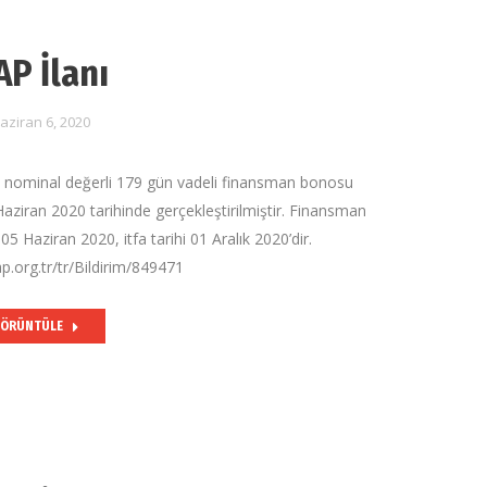
AP İlanı
aziran 6, 2020
L nominal değerli 179 gün vadeli finansman bonosu
 Haziran 2020 tarihinde gerçekleştirilmiştir. Finansman
 Haziran 2020, itfa tarihi 01 Aralık 2020’dir.
p.org.tr/tr/Bildirim/849471
ÖRÜNTÜLE