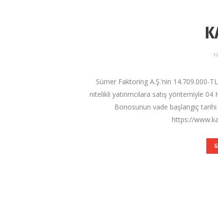
K
H
Sümer Faktoring A.Ş.’nin 14.709.000-T
nitelikli yatırımcılara satış yöntemiyle 04
Bonosunun vade başlangıç tarihi 05
https://www.ka
G