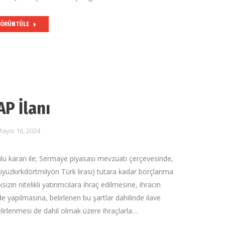
ÖRÜNTÜLE
AP İlanı
ayıs 16, 2024
ulu kararı ile; Sermaye piyasası mevzuatı çerçevesinde,
kiyüzkırkdörtmilyon Türk lirası) tutara kadar borçlanma
sizin nitelikli yatırımcılara ihraç edilmesine, ihracın
e yapılmasına, belirlenen bu şartlar dahilinde ilave
elirlenmesi de dahil olmak üzere ihraçlarla…