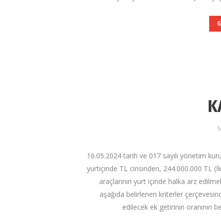
G
K
M
16.05.2024 tarih ve 017 sayılı yönetim kur
yurtiçinde TL cinsinden, 244.000.000 TL (İ
araçlarının yurt içinde halka arz edilmek
aşağıda belirlenen kriterler çerçevesind
edilecek ek getirinin oranının b