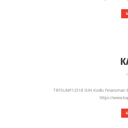
G
K
N
TRFSUMF12518 ISIN Kodlu Finansman B
https://www.kap
G