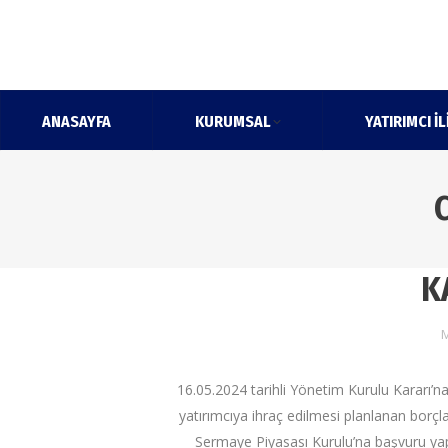
ANASAYFA
KURUMSAL
YATIRIMCI İL
K
M
16.05.2024 tarihli Yönetim Kurulu Kararı’na
yatırımcıya ihraç edilmesi planlanan borçl
Sermaye Piyasası Kurulu’na başvuru yapı