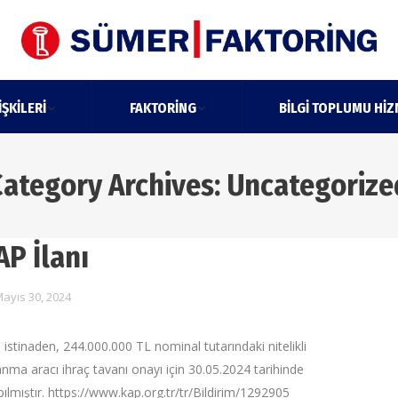
IŞKILERI
FAKTORING
BILGI TOPLUMU HIZ
Category Archives:
Uncategorize
AP İlanı
ayıs 30, 2024
 istinaden, 244.000.000 TL nominal tutarındaki nitelikli
anma aracı ihraç tavanı onayı için 30.05.2024 tarihinde
lmıştır. https://www.kap.org.tr/tr/Bildirim/1292905