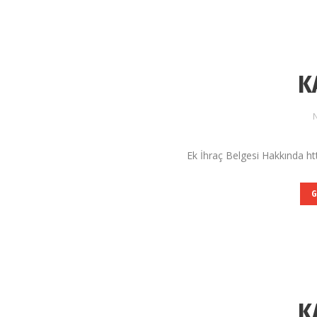
K
N
Ek İhraç Belgesi Hakkında ht
G
K