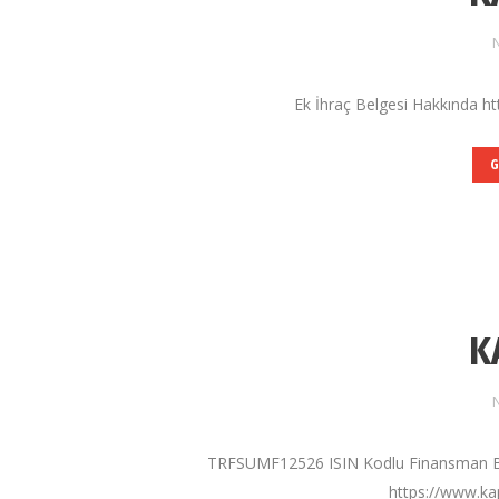
N
Ek İhraç Belgesi Hakkında ht
G
K
N
TRFSUMF12526 ISIN Kodlu Finansman B
https://www.kap