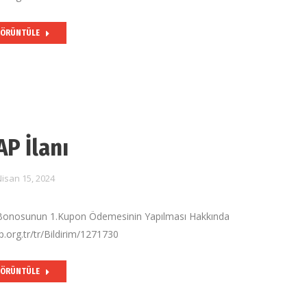
ÖRÜNTÜLE
AP İlanı
isan 15, 2024
onosunun 1.Kupon Ödemesinin Yapılması Hakkında
.org.tr/tr/Bildirim/1271730
ÖRÜNTÜLE