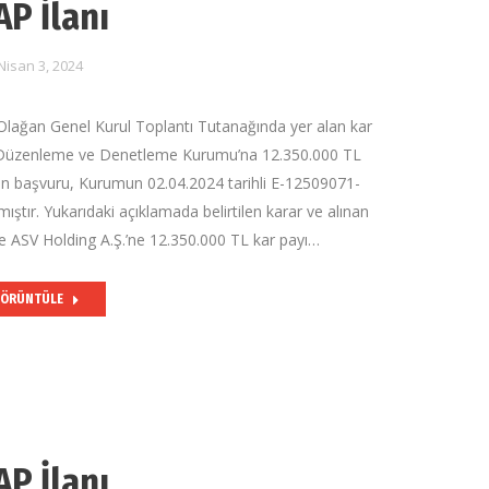
AP İlanı
Nisan 3, 2024
n Olağan Genel Kurul Toplantı Tutanağında yer alan kar
k Düzenleme ve Denetleme Kurumu’na 12.350.000 TL
pılan başvuru, Kurumun 02.04.2024 tarihli E-12509071-
ıştır. Yukarıdaki açıklamada belirtilen karar ve alınan
de ASV Holding A.Ş.’ne 12.350.000 TL kar payı…
ÖRÜNTÜLE
AP İlanı