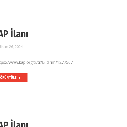
AP İlanı
isan 26, 2024
tps://www.kap.org.tr/tr/Bildirim/1277567
ÖRÜNTÜLE
AP İlanı