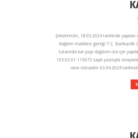
K
Şirketimizin, 18.03.2024 tarihinde yapıla
dağıtım maddesi gereği T.C. Bankacılı
tutarında kar payı dağıtımı izni için ya
103.02.01-115672 sayılı yazısıyla onaylanm
izine istinaden 03.04.2024 tarihin
G
K