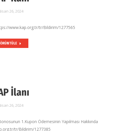
isan 26, 2024
tps://www.kap.org.tr/tr/Bildirim/1277565
ÖRÜNTÜLE
AP İlanı
isan 26, 2024
onosunun 1.Kupon Ödemesinin Yapılması Hakkında
.org.tr/tr/Bildirim/1277385