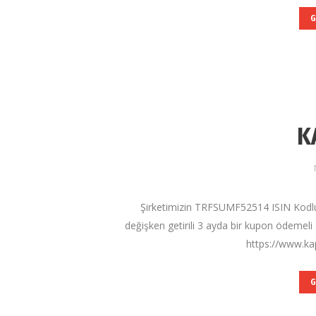
G
K
Şirketimizin TRFSUMF52514 ISIN Kodlu,
değişken getirili 3 ayda bir kupon ödeme
https://www.kap
G