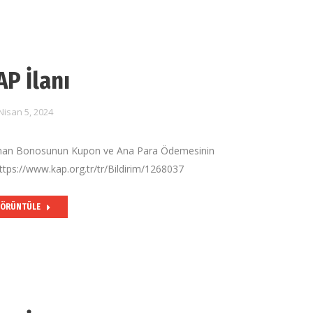
AP İlanı
Nisan 5, 2024
an Bonosunun Kupon ve Ana Para Ödemesinin
ttps://www.kap.org.tr/tr/Bildirim/1268037
ÖRÜNTÜLE