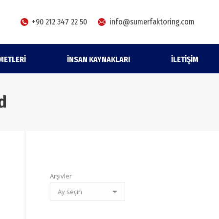
+90 212 347 22 50
info@sumerfaktoring.com
METLERI
İNSAN KAYNAKLARI
İLETIŞIM
d
Arşivler