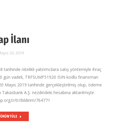
ap İlanı
ayıs 20, 2019
tarihinde nitelikli yatırımcılara satış yöntemiyle ihraç
360 gün vadeli, TRFSUMF51920 ISIN kodlu finansman
20 Mayıs 2019 tarihinde gerçekleştirilmiş olup, ödeme
in Takasbank A.Ş. nezdindeki hesabına aktarılmıştır.
p.org.tr/tr/Bildirim/764771
ÖRÜNTÜLE