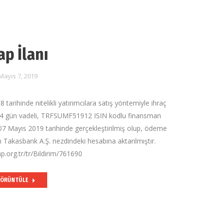
ap İlanı
Mayıs 7, 2019
tarihinde nitelikli yatırımcılara satış yöntemiyle ihraç
364 gün vadeli, TRFSUMF51912 ISIN kodlu finansman
07 Mayıs 2019 tarihinde gerçekleştirilmiş olup, ödeme
in Takasbank A.Ş. nezdindeki hesabına aktarılmıştır.
p.org.tr/tr/Bildirim/761690
ÖRÜNTÜLE