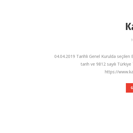
K
N
04.04.2019 Tarihli Genel Kurulda seçilen 
tarih ve 9812 sayılı Türkiye 
https://www.ka
G