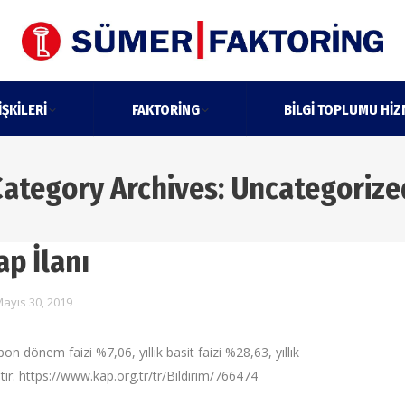
IŞKILERI
FAKTORING
BILGI TOPLUMU HIZ
Category Archives:
Uncategorize
ap İlanı
ayıs 30, 2019
 dönem faizi %7,06, yıllık basit faizi %28,63, yıllık
tir. https://www.kap.org.tr/tr/Bildirim/766474