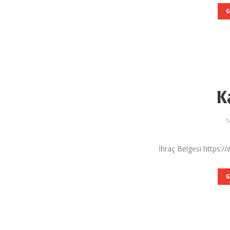
G
K
M
İhraç Belgesi https:/
G