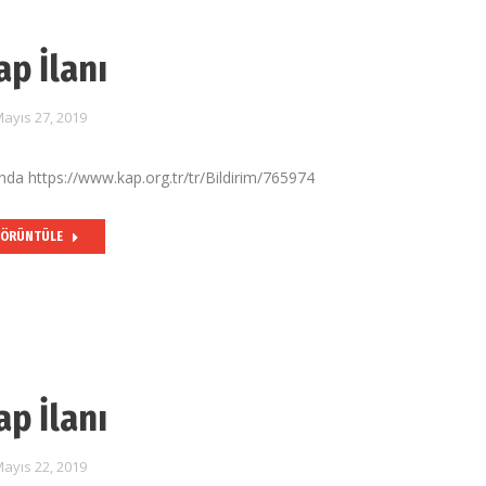
ap İlanı
ayıs 27, 2019
nda https://www.kap.org.tr/tr/Bildirim/765974
ÖRÜNTÜLE
ap İlanı
ayıs 22, 2019