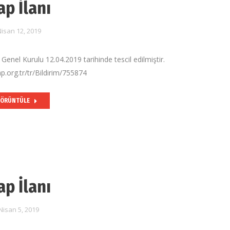
ap İlanı
isan 12, 2019
 Genel Kurulu 12.04.2019 tarihinde tescil edilmiştir.
p.org.tr/tr/Bildirim/755874
ÖRÜNTÜLE
ap İlanı
Nisan 5, 2019