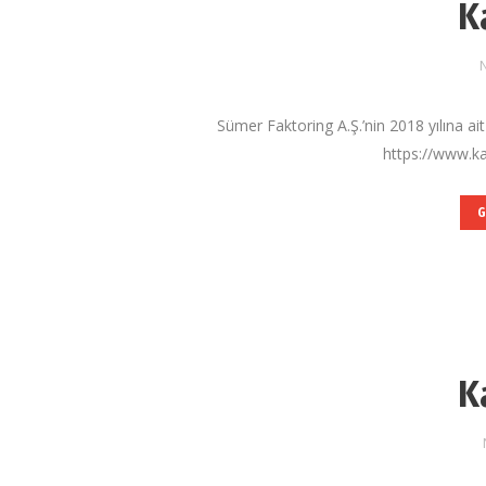
K
N
Sümer Faktoring A.Ş.’nin 2018 yılına ait
https://www.ka
G
K