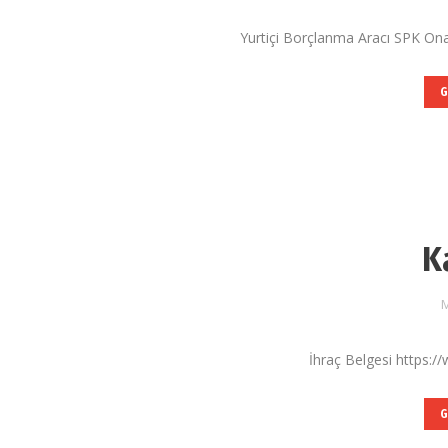
Yurtiçi Borçlanma Aracı SPK Ona
G
K
M
İhraç Belgesi https:/
G