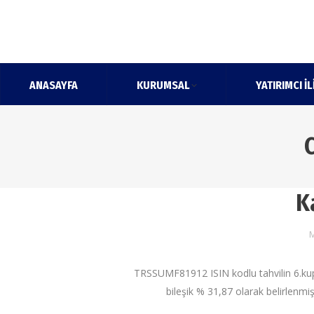
ANASAYFA
KURUMSAL
YATIRIMCI İL
K
M
TRSSUMF81912 ISIN kodlu tahvilin 6.kupon
bileşik % 31,87 olarak belirlenmiş