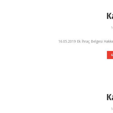
K
M
16.05.2019 Ek İhraç Belgesi Hakkı
G
K
M