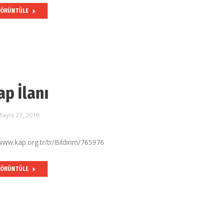
ÖRÜNTÜLE
ap İlanı
ayıs 27, 2019
/www.kap.org.tr/tr/Bildirim/765976
ÖRÜNTÜLE