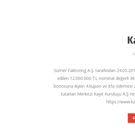
K
M
Sümer Faktoring A.Ş. tarafından 24.05.2018 
edilen 12.000.000-TL nominal değerli 
bonosuna ilişkin 4.kupon ve itfa ödemesi 
tutarları Merkezi Kayıt Kuruluşu A.Ş.’n
https://www.ka
G