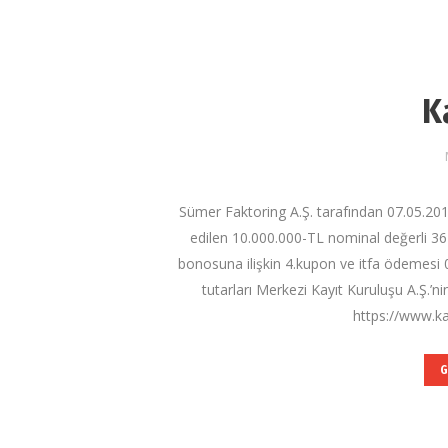
K
Sümer Faktoring A.Ş. tarafından 07.05.2018 
edilen 10.000.000-TL nominal değerli 
bonosuna ilişkin 4.kupon ve itfa ödemesi 
tutarları Merkezi Kayıt Kuruluşu A.Ş.’n
https://www.ka
G