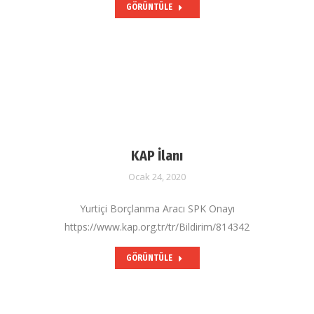
GÖRÜNTÜLE
KAP İlanı
Ocak 24, 2020
Yurtiçi Borçlanma Aracı SPK Onayı
https://www.kap.org.tr/tr/Bildirim/814342
GÖRÜNTÜLE