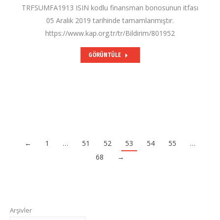
TRFSUMFA1913 ISIN kodlu finansman bonosunun itfası
05 Aralık 2019 tarihinde tamamlanmıştır.
https://www.kap.org.tr/tr/Bildirim/801952
GÖRÜNTÜLE
←
1
…
51
52
53
54
55
…
68
→
Arşivler