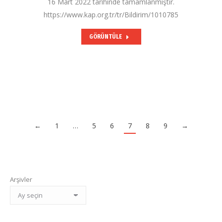
16 Mart 2022 tarihinde tamamlanmıştır.
https://www.kap.org.tr/tr/Bildirim/1010785
GÖRÜNTÜLE
←
1
…
5
6
7
8
9
→
Arşivler