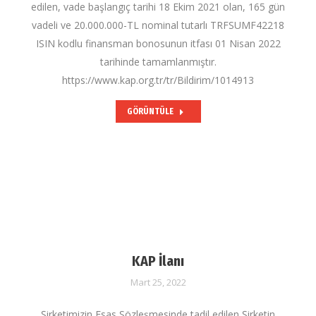
edilen, vade başlangıç tarihi 18 Ekim 2021 olan, 165 gün
vadeli ve 20.000.000-TL nominal tutarlı TRFSUMF42218
ISIN kodlu finansman bonosunun itfası 01 Nisan 2022
tarihinde tamamlanmıştır.
https://www.kap.org.tr/tr/Bildirim/1014913
GÖRÜNTÜLE
KAP İlanı
Mart 25, 2022
Şirketimizin Esas Sözleşmesinde tadil edilen Şirketin